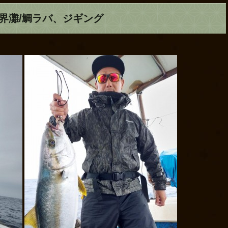
玄界灘/鯛ラバ、ジギング