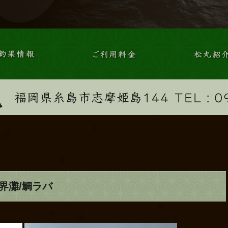
界灘/鯛ラバ