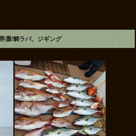
玄界灘/鯛ラバ、ジギング