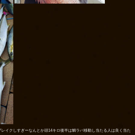
レイクしすぎーなんとか頭14キロ後半は鯛ラバ移動し当たる人は良く当た