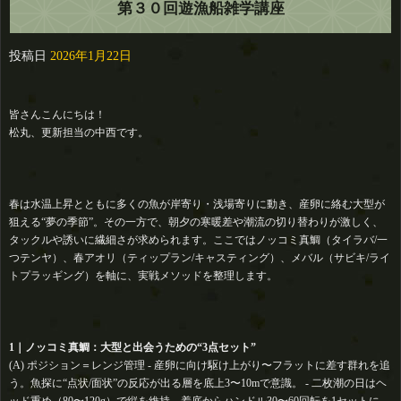
第３０回遊漁船雑学講座
投稿日
2026年1月22日
皆さんこんにちは！
松丸、更新担当の中西です。
春は水温上昇とともに多くの魚が岸寄り・浅場寄りに動き、産卵に絡む大型が
狙える“夢の季節”。その一方で、朝夕の寒暖差や潮流の切り替わりが激しく、
タックルや誘いに繊細さが求められます。ここではノッコミ真鯛（タイラバ/一
つテンヤ）、春アオリ（ティップラン/キャスティング）、メバル（サビキ/ライ
トプラッギング）を軸に、実戦メソッドを整理します。
1｜ノッコミ真鯛：大型と出会うための“3点セット”
(A) ポジション＝レンジ管理 - 産卵に向け駆け上がり〜フラットに差す群れを追
う。魚探に“点状/面状”の反応が出る層を底上3〜10mで意識。 - 二枚潮の日はヘ