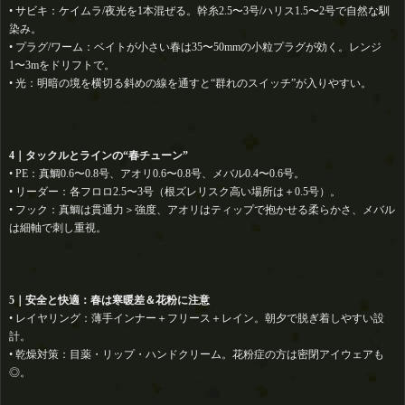
• サビキ：ケイムラ/夜光を1本混ぜる。幹糸2.5〜3号/ハリス1.5〜2号で自然な馴
染み。
• プラグ/ワーム：ベイトが小さい春は35〜50mmの小粒プラグが効く。レンジ
1〜3mをドリフトで。
• 光：明暗の境を横切る斜めの線を通すと“群れのスイッチ”が入りやすい。
4｜タックルとラインの“春チューン”
• PE：真鯛0.6〜0.8号、アオリ0.6〜0.8号、メバル0.4〜0.6号。
• リーダー：各フロロ2.5〜3号（根ズレリスク高い場所は＋0.5号）。
• フック：真鯛は貫通力＞強度、アオリはティップで抱かせる柔らかさ、メバル
は細軸で刺し重視。
5｜安全と快適：春は寒暖差＆花粉に注意
• レイヤリング：薄手インナー＋フリース＋レイン。朝夕で脱ぎ着しやすい設
計。
• 乾燥対策：目薬・リップ・ハンドクリーム。花粉症の方は密閉アイウェアも
◎。