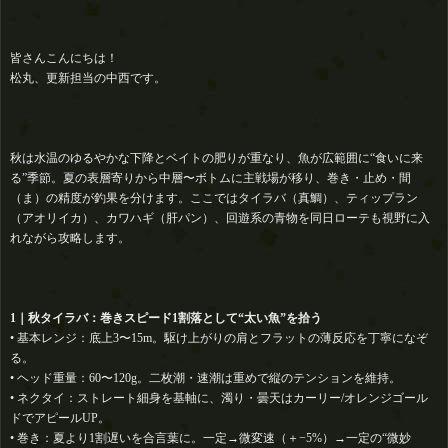
皆さんこんにちは！
松丸、更新担当の中西です。
秋は水温のゆるやかな下降とベイトの肥りが重なり、魚が広範囲に“食いに来
る”季節。夏の表層寄りから中層〜ボトムに主戦場が移り、巻き・止め・間
（ま）の精度が釣果を分けます。ここではタイラバ（真鯛）、ティップラン
（アオリイカ）、カワハギ（肝パン）、回遊系の青物を同日ローテも視野に入
れながら攻略します。
1｜秋タイラバ：巻きスピード1割落として“太い魚”を拾う
• 基本レンジ：底上3〜15m。駆け上がりの肩とフラットの薄反応を丁寧になぞ
る。
• ヘッド重量：60〜120g。二枚潮・速潮は重めで縦のテンションを維持。
• ネクタイ：ストレート細身を基軸に、濁り・曇天はカーリー/オレンジゴール
ドでアピールUP。
• 巻き：夏より1割遅いを合言葉に。一定→微変速（＋−5%）→一定の“微妙