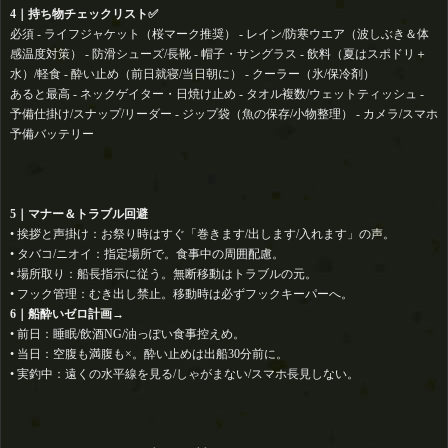
4｜持ち物チェックリスト✅
必須 - ライフジャケット（桜マーク推奨） - レイン/防寒ウエア（波しぶき＆体
感温度対策） - 防滑シューズ/長靴 - 帽子・サングラス️ - 飲料（夏はスポドリ＋
水）/軽食 - 酔い止め（前日就寝/当日朝に） - クーラー（氷/保冷剤）
あると最高 - ネックゲイター・日焼け止め - タオル複数/ウェットティッシュ -
予備仕掛け/スナップ/リーダー - ジップ袋（魚の保存/小物整理） - カメラ/スマホ
予備バッテリー
5｜マナー＆トラブル回避
• 挨拶と声掛け：お祭り時はすぐ「巻きます/出します/入れます」の声。
• タバコ/ニオイ：指定場所で。食事中の周囲配慮。
• 場所取り：船長指示に従う。無断移動はトラブルの元。
• フック管理：むき出し禁止。移動時は必ずフックキーパーへ。
6｜船酔いゼロ計画→
• 前日：睡眠/飲酒NG/油っぽい食事控えめ。
• 当日：空腹も満腹も×。酔い止めは出船30分前に。
• 実釣中：遠くの水平線を見る/しゃがまない/スマホ長見しない。