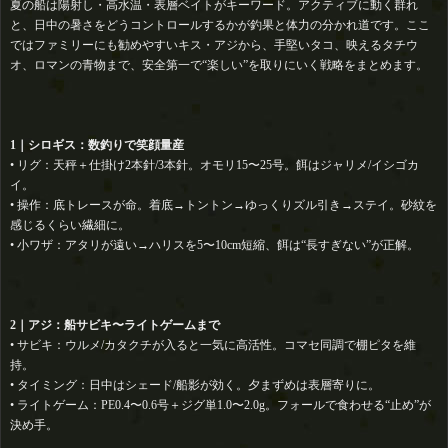
夏の船は陽射し・高水温・表層ベイトがキーワード。アクティブに動く群れ
と、日中の暑さをどうコントロールするかが釣果と体力の分かれ道です。ここ
ではファミリーにも勧めやすいキス・アジから、手堅いタコ、映えるタチウ
オ、ロマンの青物まで、安全第一で“楽しい”を取りにいく戦略をまとめます。
1｜シロギス：数釣りで笑顔量産
• リグ：天秤＋仕掛け2本針/3本針。オモリ15〜25号。餌はジャリメ/イシゴカ
イ。
• 操作：底トレースが命。着底→トントン→ゆっくりズル引き→ステイ。砂紋を
感じるくらい繊細に。
• 小ワザ：アタリが遠い→ハリスを5〜10cm短縮、餌は“長すぎない”が正解。
2｜アジ：船サビキ〜ライトゲームまで
• サビキ：ウルメ/カタクチが入ると一気に高活性。コマセ同調で棚ピタを維
持。
• タイミング：日中はシェード/船影が効く。夕まずめは表層寄りに。
• ライトゲーム：PE0.4〜0.6号＋ジグ単1.0〜2.0g。フォールで食わせる“止め”が
決め手。