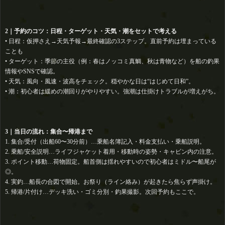
2｜予約のコツ：日程・ターゲット・天気・潮をセットで考える
• 日程：仮押さえ→天気予報→最終確認の3ステップ。直前予約は埋まっている
ことも
• ターゲット：季節の主役（例：春はノッコミ真鯛、秋は青物など）を船の釣果
情報やSNSで確認。
• 天気：風向・風速・波高をチェック。穏やかな日は“はじめて日和”。️
• 潮：初心者は緩めの潮回りがやりやすい。強潮は仕掛けトラブルが増えがち。
3｜当日の流れ：集合〜帰港まで
1. 集合/受付（出船60〜30分前）…乗船名簿記入・料金支払い・乗船説明。
2. 乗船/安全説明…ライフジャケット着用・移動時の姿勢・キャビン内の注意。
3. ポイント移動…荷物固定。船首側は揺れやすいので初心者はミドル〜船尾が
◎。
4. 実釣…船長の合図で開始。お祭り（ライン絡み）が起きたら焦らず声掛け。
5. 帰港/片付け…デッキ洗い・ゴミ分別・釣果撮影。次回予約もここで。