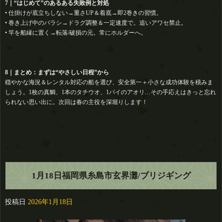
7｜“はじめて”のあるある失敗例と対処
• 仕掛けが底立ちしない→重さUP＆着底→即2巻きの習慣。
• 巻き上げ中のバラシ→ドラグ調整＆一定速度で。追いアワセ禁止。
• 竿を船縁に置く→転落/破損の元。常にホルダーへ。
8｜まとめ：まずは“やさしい日程”から
穏やかな海況＆レンタル対応の船を選び、安全第一＋小さな成功体験を積みま
しょう。1枚の真鯛、1本のタチウオ、1パイのアオリ…その手応えはきっと忘れ
られない思い出に。次回は春の主役を深堀りします！
1月18日福岡県糸島市玄界灘/ブリジギング
投稿日
2026年1月18日