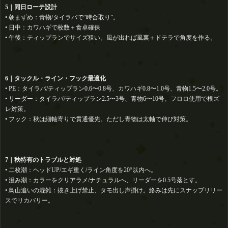
5｜同日ローテ設計
• 朝まずめ：青物/タイラバで“時合取り”。
• 日中：カワハギで枚数＋食卓確保
• 午後：ティップランでサイズ狙い。風が出れば風裏＋ドテラで角度を作る。
6｜タックル・ライン・フック最適化
• PE：タイラバ/ティップラン0.6〜0.8号、カワハギ0.8〜1.0号、青物1.5〜2.0号。
• リーダー：タイラバ/ティップラン2.5〜3号、青物6〜10号。フロロ使用で根ズ
レ対策。
• フック：秋は細軸寄りで貫通優先。ただし青物は太軸で伸び対策。
7｜秋特有のトラブルと対処
• 二枚潮：ヘッドUP/エギ重く/ライン角度を20°以内へ。
• 澄み潮：カラーをクリアラメ/ナチュラルへ、リーダーを0.5号落とす。
• 鳥山追いの混雑：抜き上げ禁止、タモ出し声掛け。絡みは先にスナップリリー
スでリカバリー。