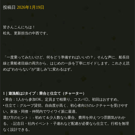
投稿日
2026年1月19日
皆さんこんにちは！
松丸、更新担当の中西です。
「一度乗ってみたいけど、何をどう準備すればいいの？」そんな声に、船長目
線と乗船者目線の両方から、はじめの一歩を丁寧にガイドします。これさえ読
めば“わからない”が“楽しみ”に変わるはず。
1｜遊漁船は2タイプ：乗合と仕立て（チャーター）
• 乗合：1人から参加OK。定員まで相乗り。コスパ◎。初回はおすすめ。
• 仕立て：グループ貸切。自由度が高く、初心者向けのレクチャーを受けやす
い。家族・同僚・仲間内でワイワイ派に最適。‍‍‍
選び方のヒント： - 初めて＆少人数なら乗合。費用を抑えつつ雰囲気がわか
る。 - 記念日・社内イベント・子連れなど配慮が必要なら仕立て。行程を無理
なく設計できる。