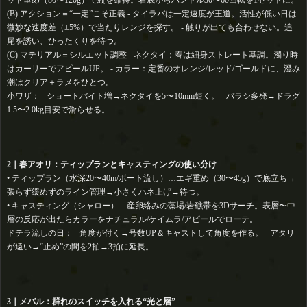
ッド重め（80〜120g）で縦を維持。着底からハンドル30〜60回転を1セットに。
(B) アクション＝“一定”こそ正義 - タイラバは一定速度が王道。活性が低い日は
微妙な速度差（±5%）で当たりレンジを探す。 - 触りが出ても合わせない。追
尾を誘い、ひったくりを待つ。
(C) マテリアル＝シルエット調整 - ネクタイ：春は細身ストレート基調。濁り時
はカーリーでアピールUP。 - カラー：定番のオレンジ/レッド/ゴールドに、澄み
潮はクリア＋ラメをひとつ。
小ワザ： - ショートバイト増→ネクタイを5〜10mm短く。 - バラシ多発→ドラグ
1.5〜2.0kg目安で滑らせる。
2｜春アオリ：ティップランとキャスティングの使い分け
• ティップラン（水深20〜40m/ボート流し）…エギ重め（30〜45g）で底立ち→
張らず緩めずのライン管理→小さくハネ上げ→待つ。
• キャスティング（シャロー）…産卵絡みの藻場/岩礁帯を3Dサーチ。表層〜中
層の反応が出たらカラーをナチュラル/ケイムラ/アピールでローテ。
ドテラ流しの日： - 角度が付く→号数UP＆キャストして角度を作る。 - アタリ
が遠い→“止め”の間を2拍→3拍に延長。
3｜メバル：群れのスイッチを入れる“光と層”