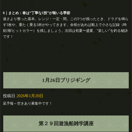
6｜まとめ：春は“丁寧な1投”が報いる季節
速さより整った基本。レンジ・一定・間。この3つが揃ったとき、ドラグを鳴ら
す1枚や、重たく乗る1杯がやってきます。余裕があれば船上で小さな記録（時
刻/潮/ヒットカラー）を残しましょう。次回は初夏〜盛夏、“楽しい”を釣る秘訣
です！
1月26日ブリジギング
投稿日
2026年1月20日
凪予報～空きあり募集中です！
第２９回遊漁船雑学講座