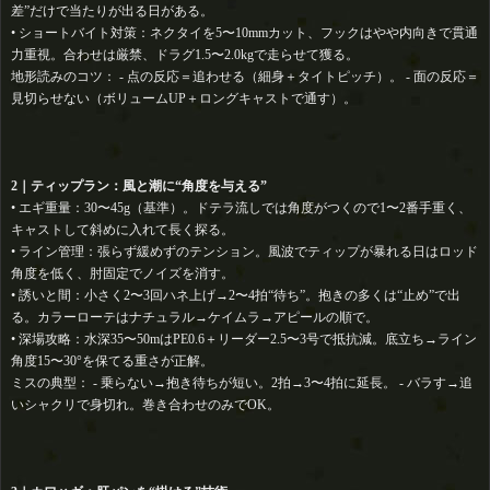
差”だけで当たりが出る日がある。
• ショートバイト対策：ネクタイを5〜10mmカット、フックはやや内向きで貫通
力重視。合わせは厳禁、ドラグ1.5〜2.0kgで走らせて獲る。
地形読みのコツ： - 点の反応＝追わせる（細身＋タイトピッチ）。 - 面の反応＝
見切らせない（ボリュームUP＋ロングキャストで通す）。
2｜ティップラン：風と潮に“角度を与える”
• エギ重量：30〜45g（基準）。ドテラ流しでは角度がつくので1〜2番手重く、
キャストして斜めに入れて長く探る。
• ライン管理：張らず緩めずのテンション。風波でティップが暴れる日はロッド
角度を低く、肘固定でノイズを消す。
• 誘いと間：小さく2〜3回ハネ上げ→2〜4拍“待ち”。抱きの多くは“止め”で出
る。カラーローテはナチュラル→ケイムラ→アピールの順で。
• 深場攻略：水深35〜50mはPE0.6＋リーダー2.5〜3号で抵抗減。底立ち→ライン
角度15〜30°を保てる重さが正解。
ミスの典型： - 乗らない→抱き待ちが短い。2拍→3〜4拍に延長。 - バラす→追
いシャクリで身切れ。巻き合わせのみでOK。