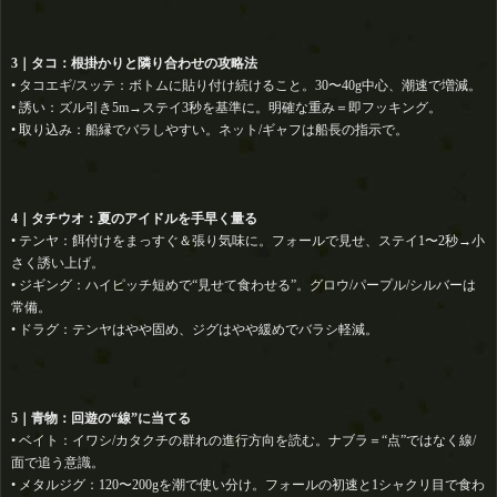
3｜タコ：根掛かりと隣り合わせの攻略法
• タコエギ/スッテ：ボトムに貼り付け続けること。30〜40g中心、潮速で増減。
• 誘い：ズル引き5m→ステイ3秒を基準に。明確な重み＝即フッキング。
• 取り込み：船縁でバラしやすい。ネット/ギャフは船長の指示で。
4｜タチウオ：夏のアイドルを手早く量る
• テンヤ：餌付けをまっすぐ＆張り気味に。フォールで見せ、ステイ1〜2秒→小
さく誘い上げ。
• ジギング：ハイピッチ短めで“見せて食わせる”。グロウ/パープル/シルバーは
常備。
• ドラグ：テンヤはやや固め、ジグはやや緩めでバラシ軽減。
5｜青物：回遊の“線”に当てる
• ベイト：イワシ/カタクチの群れの進行方向を読む。ナブラ＝“点”ではなく線/
面で追う意識。
• メタルジグ：120〜200gを潮で使い分け。フォールの初速と1シャクリ目で食わ