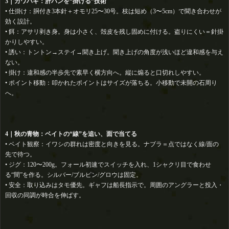
3｜カワハギ：肝パンを“掛ける”技術
• 仕掛け：胴付き3本針＋オモリ25〜30号。枝は短め（3〜5cm）で聞き合わせが
効く設計。
• 餌：アサリ剥き身。身は小さく、殻皮を残し固めに付ける。盗りにくい＝針掛
かりしやすい。
• 誘い：トントン→ステイ→聞き上げ。聞き上げの角度が浅いほど違和感を与え
ない。
• 掛け：違和感の半歩先で素早く横方向へ。縦に煽ると口切れしやすい。
• ポイント移動：叩かれたポイントはサイズが落ちる。小移動で未開の石周り
へ。
4｜秋の青物：ベイトの“線”を追い、面で当てる
• ベイト観察：イワシの群れは密度と向きを見る。ナブラ＝点ではなく線/面の
先で待つ。
• ジグ：120〜200g。フォール初速でスイッチを入れ、1シャクリ目で食わせ
る“間”を作る。シルバー/ブルピン/グロウは固定。
• 安全：取り込みはタモ優先。ギャフは船長指示で。周囲のアングラーと投入・
回収の同調が時合を伸ばす。