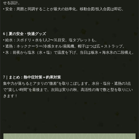
せる設計。
• 安全：周囲と同調することが最大の効率化。移動合図/投入合図は即応。
6｜夏の安全・快適グッズ
• 給水：スポドリ＋水を1人2〜3L目安。塩タブレットも。
• 遮熱：ネッククーラー/冷感タオル/扇風機。帽子はつば広＋ストラップ。
• 氷：前夜から塩氷（水＋塩）で温度を下げ、当日は板氷＋海水氷の二段構え。
7｜まとめ：熱中症対策＝釣果対策
集中力が落ちるとアタリの“微差”を取りこぼします。水分・塩分・遮熱の3点
で“楽しい時間”を最後まで。次回は実りの秋、高活性の海で数と型を取りにい
きます！