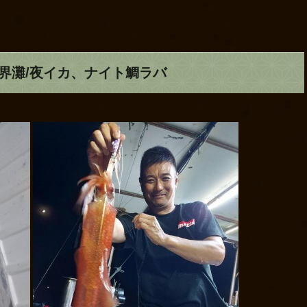
玄界灘/夜イカ、ナイト鯛ラバ