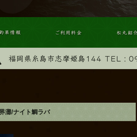
玄界灘/ナイト鯛ラバ