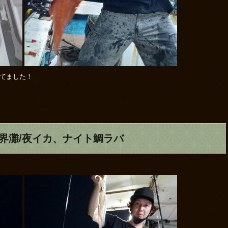
れてました！
玄界灘/夜イカ、ナイト鯛ラバ