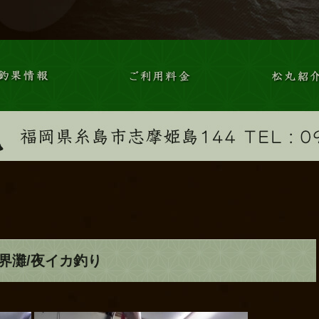
界灘/夜イカ釣り